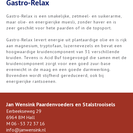
Gastro-Relax
Gastro-Relax is een smakelijke, zetmeel- en suikerarme,
maar olie- en energierijke muesli, zonder haver en is
zeer geschikt voor hete paarden of in de topsport.
Gastro-Relax levert energie uit plantaardige olie en is rijk
aan magnesium, tryptofaan, luzernevezels en bevat een
hoogwaardige kruidencomponent van 31 verschillende
kruiden. Tevens is Acid Buf toegevoegd die samen met de
kruidencomponent zorgt voor een goed zuur-base
evenwicht in de maag en een goede darmwerking.
Bovendien wordt stijfheid gereduceerd, ook bij
energierijke rantsoenen.
Jan Wensink Paardenvoeders en Stalstrooisels
Eerbeekseweg 29
6964 BM Hall
M
06 - 53 72 37 16
info@janwensink.nl