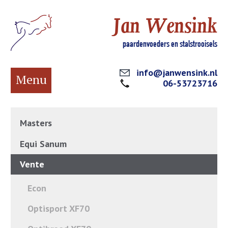
Jan Wensink
paardenvoeders en stalstrooisels
info@janwensink.nl
Menu
06-53723716
Masters
Equi Sanum
Vente
Econ
Optisport XF70